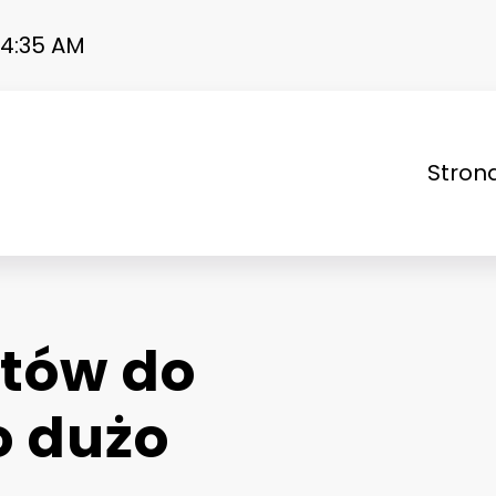
14:36 AM
Stron
ieganin
któw do
o dużo