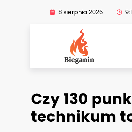
Skip
to
8 sierpnia 2026
9:
content
SP B
Czy 130 pun
technikum t