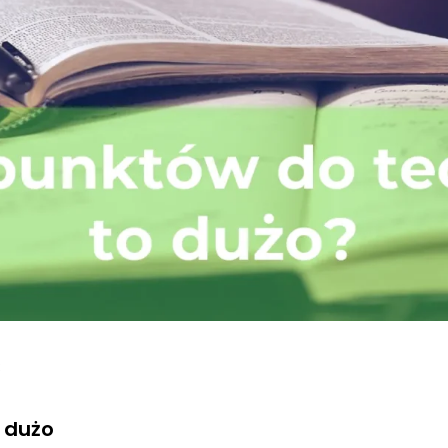
3
 dużo