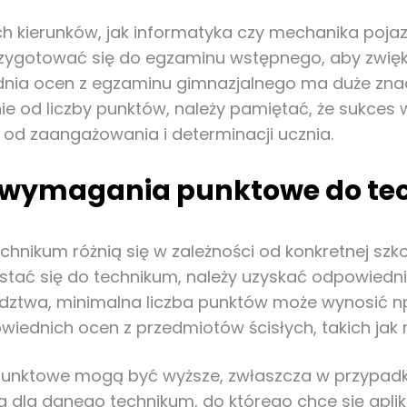
h kierunków, jak informatyka czy mechanika poja
rzygotować się do egzaminu wstępnego, aby zwięk
nia ocen z egzaminu gimnazjalnego ma duże znac
nie od liczby punktów, należy pamiętać, że sukces
od zaangażowania i determinacji ucznia.
ne wymagania punktowe do t
nikum różnią się w zależności od konkretnej szko
stać się do technikum, należy uzyskać odpowiedn
ztwa, minimalna liczba punktów może wynosić np. 
iednich ocen z przedmiotów ścisłych, takich jak 
unktowe mogą być wyższe, zwłaszcza w przypadk
 dla danego technikum, do którego chce się apli